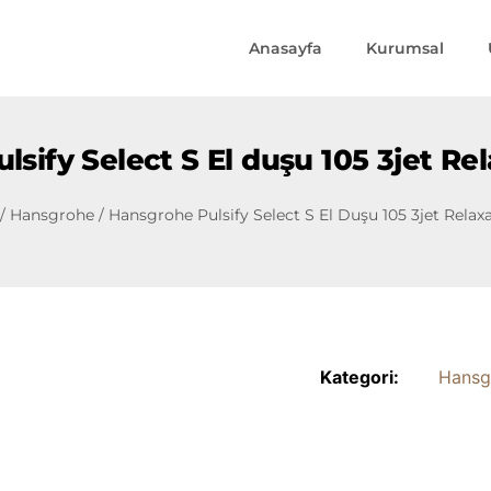
Anasayfa
Kurumsal
lsify Select S El duşu 105 3jet Re
/
Hansgrohe
/ Hansgrohe Pulsify Select S El Duşu 105 3jet Rela
Kategori:
Hansg