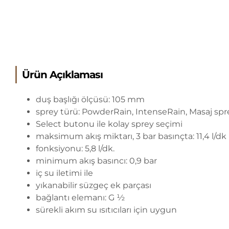
Ürün Açıklaması
duş başlığı ölçüsü: 105 mm
sprey türü: PowderRain, IntenseRain, Masaj spr
Select butonu ile kolay sprey seçimi
maksimum akış miktarı, 3 bar basınçta: 11,4 l/dk
fonksiyonu: 5,8 l/dk.
minimum akış basıncı: 0,9 bar
iç su iletimi ile
yıkanabilir süzgeç ek parçası
bağlantı elemanı: G ½
sürekli akım su ısıtıcıları için uygun