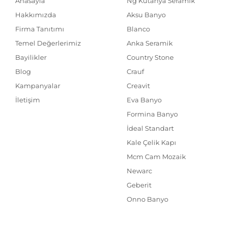
Anasayfa
Ng Kütahya Seramik
Hakkımızda
Aksu Banyo
Firma Tanıtımı
Blanco
Temel Değerlerimiz
Anka Seramik
Bayilikler
Country Stone
Blog
Crauf
Kampanyalar
Creavit
İletişim
Eva Banyo
Formina Banyo
İdeal Standart
Kale Çelik Kapı
Mcm Cam Mozaik
Newarc
Geberit
Onno Banyo