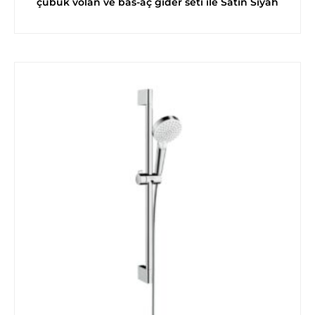
çubuk volan ve bas-aç gider seti ile Satin Siyah