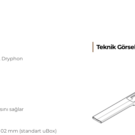
Teknik Görse
le, Dryphon
sını sağlar
 102 mm (standart uBox)