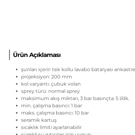
Ürün Açıklaması
şunları içerir: tek kollu lavabo bataryası ankast
projeksiyon: 200 mm
kol varyantı: çubuk volan
sprey türü: normal sprey
maksimum akış miktarı, 3 bar basınçta: 5 l/dk.
min. çalışma basıncı: 1 bar
maks. çalışma basıncı: 10 bar
seramik kartuş
sıcaklık limiti ayarlanabilir
sürekli su ısıtıcıları için uygun