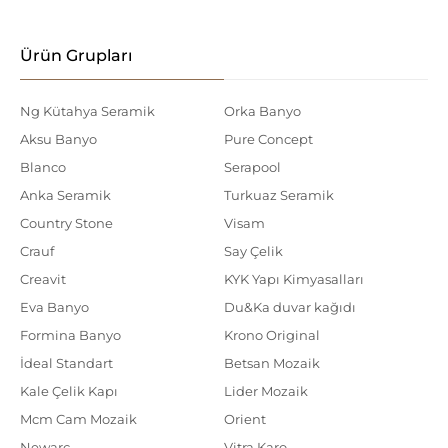
Ürün Grupları
Ng Kütahya Seramik
Orka Banyo
Aksu Banyo
Pure Concept
Blanco
Serapool
Anka Seramik
Turkuaz Seramik
Country Stone
Visam
Crauf
Say Çelik
Creavit
KYK Yapı Kimyasalları
Eva Banyo
Du&Ka duvar kağıdı
Formina Banyo
Krono Original
İdeal Standart
Betsan Mozaik
Kale Çelik Kapı
Lider Mozaik
Mcm Cam Mozaik
Orient
Newarc
Vitra Karo