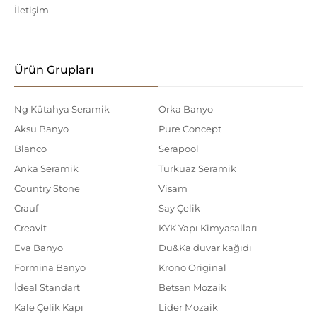
İletişim
Ürün Grupları
Ng Kütahya Seramik
Orka Banyo
Aksu Banyo
Pure Concept
Blanco
Serapool
Anka Seramik
Turkuaz Seramik
Country Stone
Visam
Crauf
Say Çelik
Creavit
KYK Yapı Kimyasalları
Eva Banyo
Du&Ka duvar kağıdı
Formina Banyo
Krono Original
İdeal Standart
Betsan Mozaik
Kale Çelik Kapı
Lider Mozaik