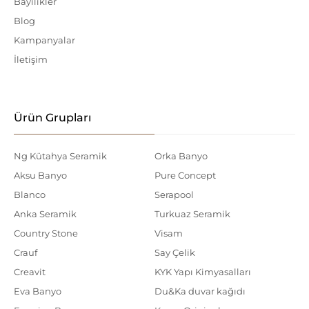
Bayilikler
Blog
Kampanyalar
İletişim
Ürün Grupları
Ng Kütahya Seramik
Orka Banyo
Aksu Banyo
Pure Concept
Blanco
Serapool
Anka Seramik
Turkuaz Seramik
Country Stone
Visam
Crauf
Say Çelik
Creavit
KYK Yapı Kimyasalları
Eva Banyo
Du&Ka duvar kağıdı