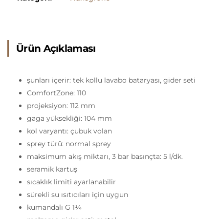
Ürün Açıklaması
şunları içerir: tek kollu lavabo bataryası, gider seti
ComfortZone: 110
projeksiyon: 112 mm
gaga yüksekliği: 104 mm
kol varyantı: çubuk volan
sprey türü: normal sprey
maksimum akış miktarı, 3 bar basınçta: 5 l/dk.
seramik kartuş
sıcaklık limiti ayarlanabilir
sürekli su ısıtıcıları için uygun
kumandalı G 1¼