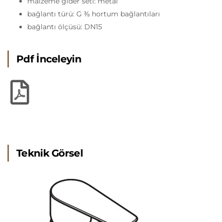
malzeme gider seti: metal
bağlantı türü: G ⅜ hortum bağlantıları
bağlantı ölçüsü: DN15
Pdf İnceleyin
Teknik Görsel