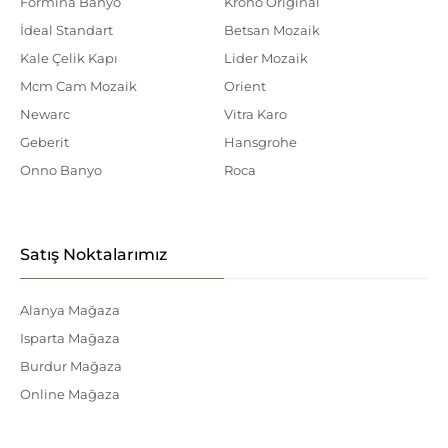
Formina Banyo
Krono Original
İdeal Standart
Betsan Mozaik
Kale Çelik Kapı
Lider Mozaik
Mcm Cam Mozaik
Orient
Newarc
Vitra Karo
Geberit
Hansgrohe
Onno Banyo
Roca
Satış Noktalarımız
Alanya Mağaza
Isparta Mağaza
Burdur Mağaza
Online Mağaza