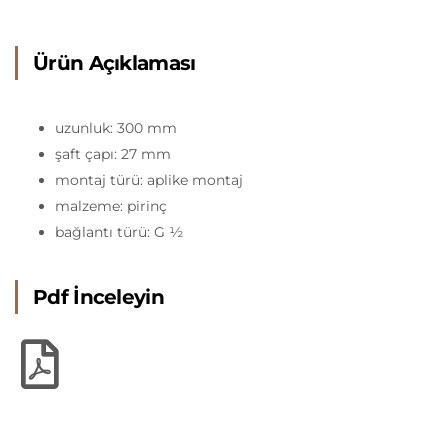
Ürün Açıklaması
uzunluk: 300 mm
şaft çapı: 27 mm
montaj türü: aplike montaj
malzeme: pirinç
bağlantı türü: G ½
Pdf İnceleyin