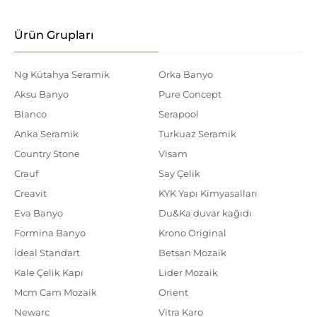
Ürün Grupları
Ng Kütahya Seramik
Orka Banyo
Aksu Banyo
Pure Concept
Blanco
Serapool
Anka Seramik
Turkuaz Seramik
Country Stone
Visam
Crauf
Say Çelik
Creavit
KYK Yapı Kimyasalları
Eva Banyo
Du&Ka duvar kağıdı
Formina Banyo
Krono Original
İdeal Standart
Betsan Mozaik
Kale Çelik Kapı
Lider Mozaik
Mcm Cam Mozaik
Orient
Newarc
Vitra Karo