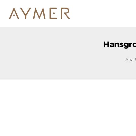
Hansgro
Ana 