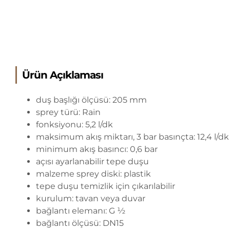
Ürün Açıklaması
duş başlığı ölçüsü: 205 mm
sprey türü: Rain
fonksiyonu: 5,2 l/dk
maksimum akış miktarı, 3 bar basınçta: 12,4 l/dk
minimum akış basıncı: 0,6 bar
açısı ayarlanabilir tepe duşu
malzeme sprey diski: plastik
tepe duşu temizlik için çıkarılabilir
kurulum: tavan veya duvar
bağlantı elemanı: G ½
bağlantı ölçüsü: DN15