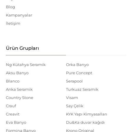
Blog
Kampanyalar
İletişim
Ürün Grupları
Ng Kütahya Seramik
Orka Banyo
Aksu Banyo
Pure Concept
Blanco
Serapool
Anka Seramik
Turkuaz Seramik
Country Stone
Visam
Crauf
Say Çelik
Creavit
KYK Yapı Kimyasalları
Eva Banyo
Du&Ka duvar kağıdı
Formina Banyo
Krono Original