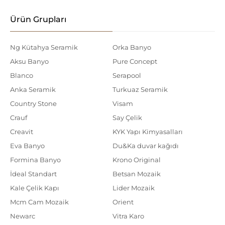
Ürün Grupları
Ng Kütahya Seramik
Orka Banyo
Aksu Banyo
Pure Concept
Blanco
Serapool
Anka Seramik
Turkuaz Seramik
Country Stone
Visam
Crauf
Say Çelik
Creavit
KYK Yapı Kimyasalları
Eva Banyo
Du&Ka duvar kağıdı
Formina Banyo
Krono Original
İdeal Standart
Betsan Mozaik
Kale Çelik Kapı
Lider Mozaik
Mcm Cam Mozaik
Orient
Newarc
Vitra Karo