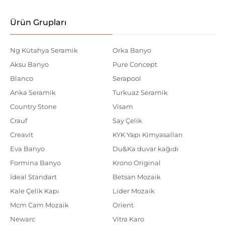
Ürün Grupları
Ng Kütahya Seramik
Orka Banyo
Aksu Banyo
Pure Concept
Blanco
Serapool
Anka Seramik
Turkuaz Seramik
Country Stone
Visam
Crauf
Say Çelik
Creavit
KYK Yapı Kimyasalları
Eva Banyo
Du&Ka duvar kağıdı
Formina Banyo
Krono Original
İdeal Standart
Betsan Mozaik
Kale Çelik Kapı
Lider Mozaik
Mcm Cam Mozaik
Orient
Newarc
Vitra Karo