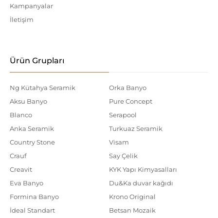
Kampanyalar
İletişim
Ürün Grupları
Ng Kütahya Seramik
Orka Banyo
Aksu Banyo
Pure Concept
Blanco
Serapool
Anka Seramik
Turkuaz Seramik
Country Stone
Visam
Crauf
Say Çelik
Creavit
KYK Yapı Kimyasalları
Eva Banyo
Du&Ka duvar kağıdı
Formina Banyo
Krono Original
İdeal Standart
Betsan Mozaik