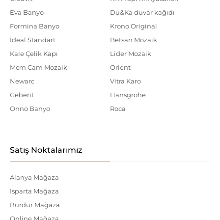
Eva Banyo
Du&Ka duvar kağıdı
Formina Banyo
Krono Original
İdeal Standart
Betsan Mozaik
Kale Çelik Kapı
Lider Mozaik
Mcm Cam Mozaik
Orient
Newarc
Vitra Karo
Geberit
Hansgrohe
Onno Banyo
Roca
Satış Noktalarımız
Alanya Mağaza
Isparta Mağaza
Burdur Mağaza
Online Mağaza