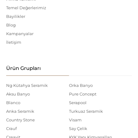
Temel Değerlerimiz
Bayilikler
Blog
Kampanyalar
İletişim
Ürün Grupları
Ng Kütahya Seramik
Orka Banyo
Aksu Banyo
Pure Concept
Blanco
Serapool
Anka Seramik
Turkuaz Seramik
Country Stone
Visam
Crauf
Say Çelik
Creavit
KYK Yapı Kimyasalları