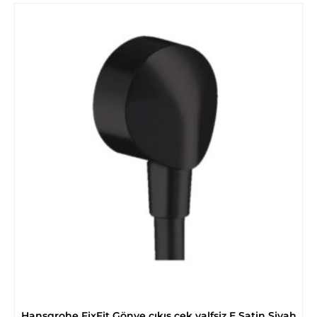
Hansgrohe FixFit Gönye çıkış çek valfsiz E Satin Siyah