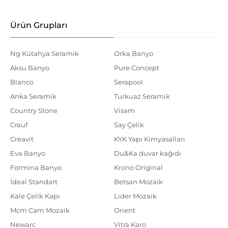
Ürün Grupları
Ng Kütahya Seramik
Orka Banyo
Aksu Banyo
Pure Concept
Blanco
Serapool
Anka Seramik
Turkuaz Seramik
Country Stone
Visam
Crauf
Say Çelik
Creavit
KYK Yapı Kimyasalları
Eva Banyo
Du&Ka duvar kağıdı
Formina Banyo
Krono Original
İdeal Standart
Betsan Mozaik
Kale Çelik Kapı
Lider Mozaik
Mcm Cam Mozaik
Orient
Newarc
Vitra Karo