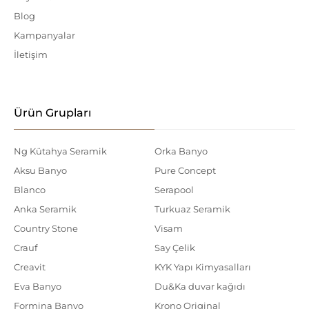
Blog
Kampanyalar
İletişim
Ürün Grupları
Ng Kütahya Seramik
Orka Banyo
Aksu Banyo
Pure Concept
Blanco
Serapool
Anka Seramik
Turkuaz Seramik
Country Stone
Visam
Crauf
Say Çelik
Creavit
KYK Yapı Kimyasalları
Eva Banyo
Du&Ka duvar kağıdı
Formina Banyo
Krono Original