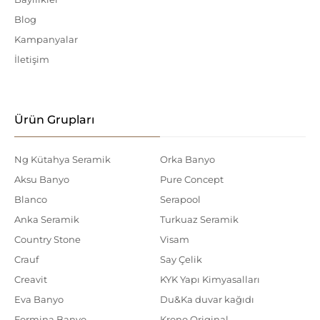
Blog
Kampanyalar
İletişim
Ürün Grupları
Ng Kütahya Seramik
Orka Banyo
Aksu Banyo
Pure Concept
Blanco
Serapool
Anka Seramik
Turkuaz Seramik
Country Stone
Visam
Crauf
Say Çelik
Creavit
KYK Yapı Kimyasalları
Eva Banyo
Du&Ka duvar kağıdı
Formina Banyo
Krono Original