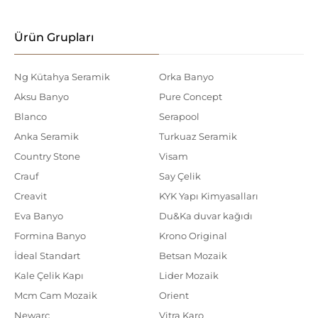
Ürün Grupları
Ng Kütahya Seramik
Orka Banyo
Aksu Banyo
Pure Concept
Blanco
Serapool
Anka Seramik
Turkuaz Seramik
Country Stone
Visam
Crauf
Say Çelik
Creavit
KYK Yapı Kimyasalları
Eva Banyo
Du&Ka duvar kağıdı
Formina Banyo
Krono Original
İdeal Standart
Betsan Mozaik
Kale Çelik Kapı
Lider Mozaik
Mcm Cam Mozaik
Orient
Newarc
Vitra Karo