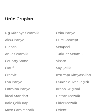
Ürün Grupları
Ng Kütahya Seramik
Orka Banyo
Aksu Banyo
Pure Concept
Blanco
Serapool
Anka Seramik
Turkuaz Seramik
Country Stone
Visam
Crauf
Say Çelik
Creavit
KYK Yapı Kimyasalları
Eva Banyo
Du&Ka duvar kağıdı
Formina Banyo
Krono Original
İdeal Standart
Betsan Mozaik
Kale Çelik Kapı
Lider Mozaik
Mcm Cam Mozaik
Orient