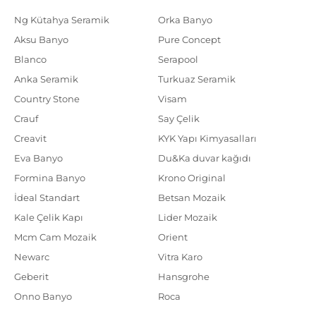
Ng Kütahya Seramik
Orka Banyo
Aksu Banyo
Pure Concept
Blanco
Serapool
Anka Seramik
Turkuaz Seramik
Country Stone
Visam
Crauf
Say Çelik
Creavit
KYK Yapı Kimyasalları
Eva Banyo
Du&Ka duvar kağıdı
Formina Banyo
Krono Original
İdeal Standart
Betsan Mozaik
Kale Çelik Kapı
Lider Mozaik
Mcm Cam Mozaik
Orient
Newarc
Vitra Karo
Geberit
Hansgrohe
Onno Banyo
Roca