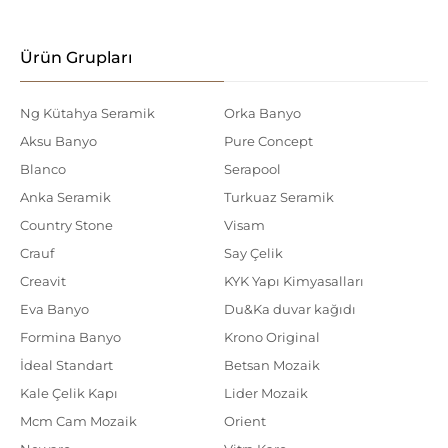
Ürün Grupları
Ng Kütahya Seramik
Orka Banyo
Aksu Banyo
Pure Concept
Blanco
Serapool
Anka Seramik
Turkuaz Seramik
Country Stone
Visam
Crauf
Say Çelik
Creavit
KYK Yapı Kimyasalları
Eva Banyo
Du&Ka duvar kağıdı
Formina Banyo
Krono Original
İdeal Standart
Betsan Mozaik
Kale Çelik Kapı
Lider Mozaik
Mcm Cam Mozaik
Orient