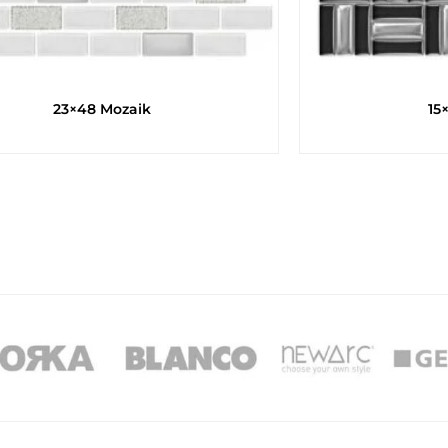
23×48 Mozaik
15