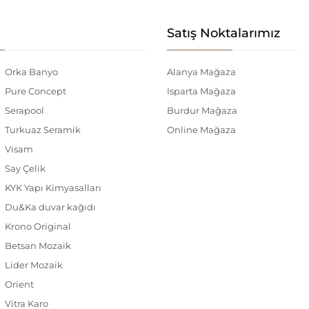
Satış Noktalarımız
Orka Banyo
Alanya Mağaza
Pure Concept
Isparta Mağaza
Serapool
Burdur Mağaza
Turkuaz Seramik
Online Mağaza
Visam
Say Çelik
KYK Yapı Kimyasalları
Du&Ka duvar kağıdı
Krono Original
Betsan Mozaik
Lider Mozaik
Orient
Vitra Karo