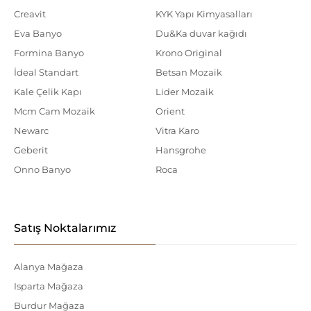
Creavit
KYK Yapı Kimyasalları
Eva Banyo
Du&Ka duvar kağıdı
Formina Banyo
Krono Original
İdeal Standart
Betsan Mozaik
Kale Çelik Kapı
Lider Mozaik
Mcm Cam Mozaik
Orient
Newarc
Vitra Karo
Geberit
Hansgrohe
Onno Banyo
Roca
Satış Noktalarımız
Alanya Mağaza
Isparta Mağaza
Burdur Mağaza