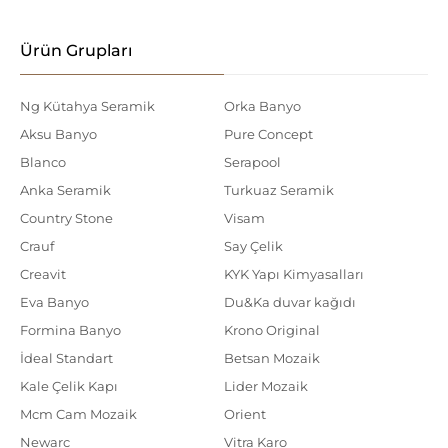
Ürün Grupları
Ng Kütahya Seramik
Orka Banyo
Aksu Banyo
Pure Concept
Blanco
Serapool
Anka Seramik
Turkuaz Seramik
Country Stone
Visam
Crauf
Say Çelik
Creavit
KYK Yapı Kimyasalları
Eva Banyo
Du&Ka duvar kağıdı
Formina Banyo
Krono Original
İdeal Standart
Betsan Mozaik
Kale Çelik Kapı
Lider Mozaik
Mcm Cam Mozaik
Orient
Newarc
Vitra Karo