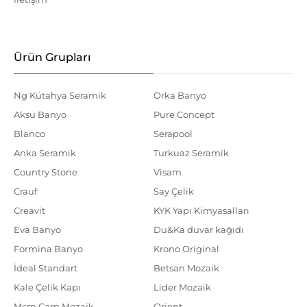
Ürün Grupları
Ng Kütahya Seramik
Orka Banyo
Aksu Banyo
Pure Concept
Blanco
Serapool
Anka Seramik
Turkuaz Seramik
Country Stone
Visam
Crauf
Say Çelik
Creavit
KYK Yapı Kimyasalları
Eva Banyo
Du&Ka duvar kağıdı
Formina Banyo
Krono Original
İdeal Standart
Betsan Mozaik
Kale Çelik Kapı
Lider Mozaik
Mcm Cam Mozaik
Orient