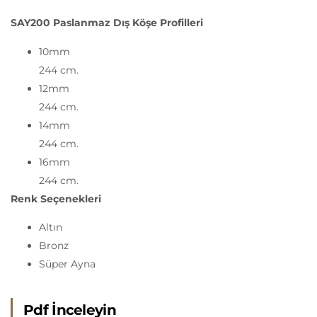
SAY200 Paslanmaz Dış Köşe Profilleri
10mm
244 cm.
12mm
244 cm.
14mm
244 cm.
16mm
244 cm.
Renk Seçenekleri
Altın
Bronz
Süper Ayna
Pdf İnceleyin