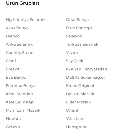
Ürün Grupları
Ng Kütahya Seramik
Orka Banyo
Aksu Banyo
Pure Concept
Blanco
Serapool
Anka Seramik
Turkuaz Seramik
Country Stone
Visam
Crauf
Say Çelik
Creavit
KYK Yapı Kimyasalları
Eva Banyo
Du&Ka duvar kağıdı
Formina Banyo
Krono Original
İdeal Standart
Betsan Mozaik
Kale Çelik Kapı
Lider Mozaik
Mcm Cam Mozaik
Orient
Newarc
Vitra Karo
Geberit
Hansgrohe