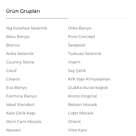
Ürün Grupları
Ng Kütahya Seramik
Orka Banyo
Aksu Banyo
Pure Concept
Blanco
Serapool
Anka Seramik
Turkuaz Seramik
Country Stone
Visam
Crauf
Say Çelik
Creavit
KYK Yapı Kimyasalları
Eva Banyo
Du&Ka duvar kağıdı
Formina Banyo
Krono Original
İdeal Standart
Betsan Mozaik
Kale Çelik Kapı
Lider Mozaik
Mcm Cam Mozaik
Orient
Newarc
Vitra Karo