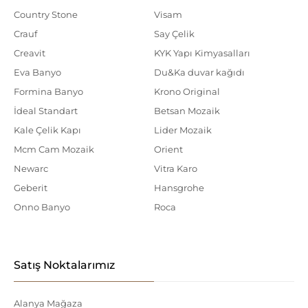
Country Stone
Visam
Crauf
Say Çelik
Creavit
KYK Yapı Kimyasalları
Eva Banyo
Du&Ka duvar kağıdı
Formina Banyo
Krono Original
İdeal Standart
Betsan Mozaik
Kale Çelik Kapı
Lider Mozaik
Mcm Cam Mozaik
Orient
Newarc
Vitra Karo
Geberit
Hansgrohe
Onno Banyo
Roca
Satış Noktalarımız
Alanya Mağaza