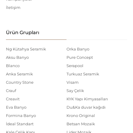
İletişim
Ürün Grupları
Ng Kütahya Seramik
Orka Banyo
Aksu Banyo
Pure Concept
Blanco
Serapool
Anka Seramik
Turkuaz Seramik
Country Stone
Visam
Crauf
Say Çelik
Creavit
KYK Yapı Kimyasalları
Eva Banyo
Du&Ka duvar kağıdı
Formina Banyo
Krono Original
İdeal Standart
Betsan Mozaik
Kale Çelik Kapı
Lider Mozaik