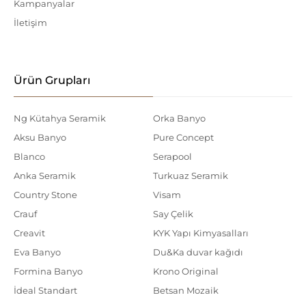
Kampanyalar
İletişim
Ürün Grupları
Ng Kütahya Seramik
Orka Banyo
Aksu Banyo
Pure Concept
Blanco
Serapool
Anka Seramik
Turkuaz Seramik
Country Stone
Visam
Crauf
Say Çelik
Creavit
KYK Yapı Kimyasalları
Eva Banyo
Du&Ka duvar kağıdı
Formina Banyo
Krono Original
İdeal Standart
Betsan Mozaik