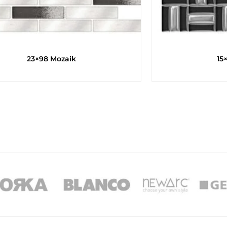
23×98 Mozaik
15