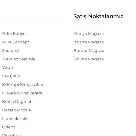
Satış Noktalarımız
Orka Banyo
Alanya Mağaza
Pure Concept
Isparta Mağaza
Serapool
Burdur Mağaza
Turkuaz Seramik
Online Mağaza
Visam
Say Çelik
KYK Yapı Kimyasalları
Du&Ka duvar kağıdı
Krono Original
Betsan Mozaik
Lider Mozaik
Orient
Vitra Karo