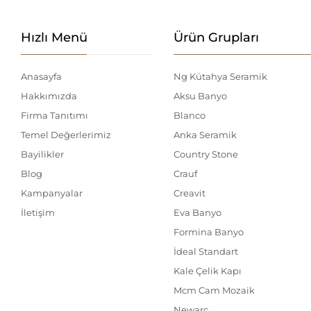
Hızlı Menü
Ürün Grupları
Anasayfa
Ng Kütahya Seramik
Hakkımızda
Aksu Banyo
Firma Tanıtımı
Blanco
Temel Değerlerimiz
Anka Seramik
Bayilikler
Country Stone
Blog
Crauf
Kampanyalar
Creavit
İletişim
Eva Banyo
Formina Banyo
İdeal Standart
Kale Çelik Kapı
Mcm Cam Mozaik
Newarc