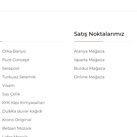
Satış Noktalarımız
Orka Banyo
Alanya Mağaza
Pure Concept
Isparta Mağaza
Serapool
Burdur Mağaza
Turkuaz Seramik
Online Mağaza
Visam
Say Çelik
KYK Yapı Kimyasalları
Du&Ka duvar kağıdı
Krono Original
Betsan Mozaik
Lider Mozaik