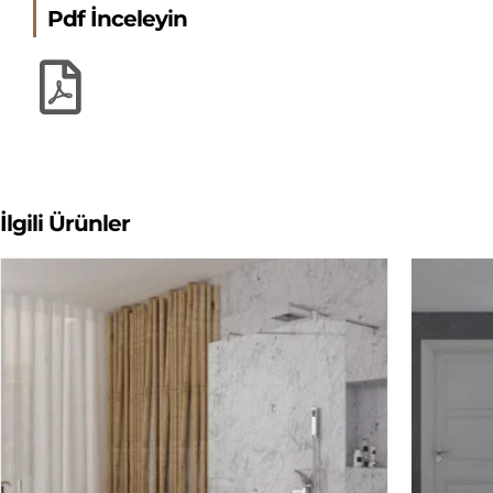
Pdf İnceleyin
İlgili Ürünler