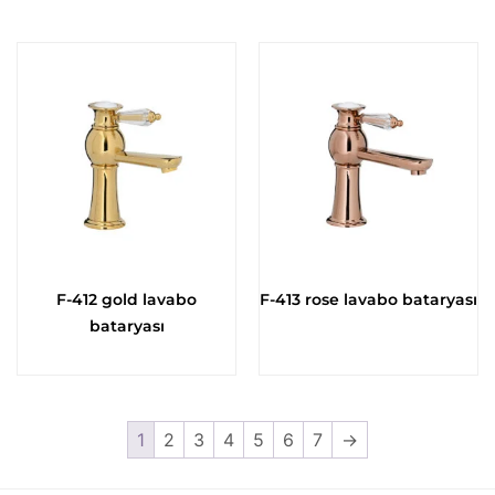
F-412 gold lavabo
F-413 rose lavabo bataryası
bataryası
1
2
3
4
5
6
7
→