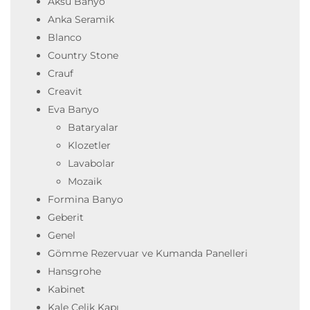
Aksu Banyo
Anka Seramik
Blanco
Country Stone
Crauf
Creavit
Eva Banyo
Bataryalar
Klozetler
Lavabolar
Mozaik
Formina Banyo
Geberit
Genel
Gömme Rezervuar ve Kumanda Panelleri
Hansgrohe
Kabinet
Kale Çelik Kapı