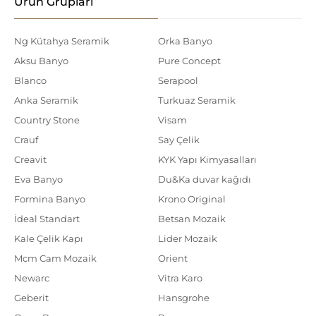
Ürün Grupları
Ng Kütahya Seramik
Orka Banyo
Aksu Banyo
Pure Concept
Blanco
Serapool
Anka Seramik
Turkuaz Seramik
Country Stone
Visam
Crauf
Say Çelik
Creavit
KYK Yapı Kimyasalları
Eva Banyo
Du&Ka duvar kağıdı
Formina Banyo
Krono Original
İdeal Standart
Betsan Mozaik
Kale Çelik Kapı
Lider Mozaik
Mcm Cam Mozaik
Orient
Newarc
Vitra Karo
Geberit
Hansgrohe