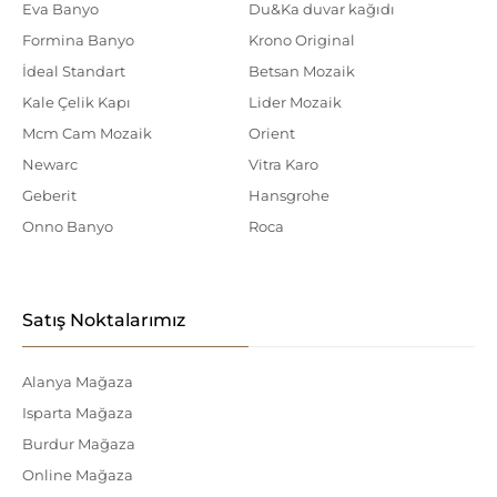
Eva Banyo
Du&Ka duvar kağıdı
Formina Banyo
Krono Original
İdeal Standart
Betsan Mozaik
Kale Çelik Kapı
Lider Mozaik
Mcm Cam Mozaik
Orient
Newarc
Vitra Karo
Geberit
Hansgrohe
Onno Banyo
Roca
Satış Noktalarımız
Alanya Mağaza
Isparta Mağaza
Burdur Mağaza
Online Mağaza