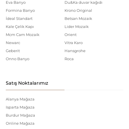
Eva Banyo
Du&Ka duvar kağıdı
Formina Banyo
Krono Original
İdeal Standart
Betsan Mozaik
Kale Çelik Kapı
Lider Mozaik
Mcm Cam Mozaik
Orient
Newarc
Vitra Karo
Geberit
Hansgrohe
Onno Banyo
Roca
Satış Noktalarımız
Alanya Mağaza
Isparta Mağaza
Burdur Mağaza
Online Mağaza