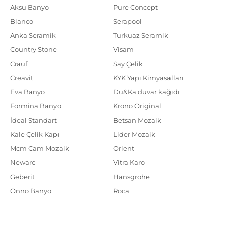
Aksu Banyo
Pure Concept
Blanco
Serapool
Anka Seramik
Turkuaz Seramik
Country Stone
Visam
Crauf
Say Çelik
Creavit
KYK Yapı Kimyasalları
Eva Banyo
Du&Ka duvar kağıdı
Formina Banyo
Krono Original
İdeal Standart
Betsan Mozaik
Kale Çelik Kapı
Lider Mozaik
Mcm Cam Mozaik
Orient
Newarc
Vitra Karo
Geberit
Hansgrohe
Onno Banyo
Roca