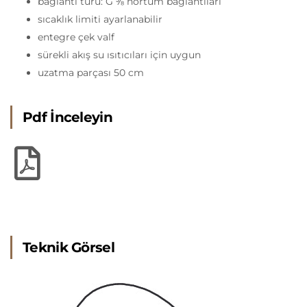
bağlantı türü: G ⅜ hortum bağlantıları
sıcaklık limiti ayarlanabilir
entegre çek valf
sürekli akış su ısıtıcıları için uygun
uzatma parçası 50 cm
Pdf İnceleyin
Teknik Görsel