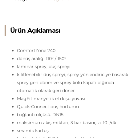
Ürün Açıklaması
ComfortZone 240
dönüş aralığı 110° / 150°
laminar sprey, duş spreyi
kilitlenebilir duş spreyi, sprey yönlendiriciye basarak
sprey geri döner ve sprey kolu kapatıldığında
otomatik olarak geri döner
MagFit manyetik el duşu yuvası
Quick-Connect duş hortumu
bağlantı ölçüsü: DN15
maksimum akış miktarı, 3 bar basınçta: 10 l/dk
seramik kartuş