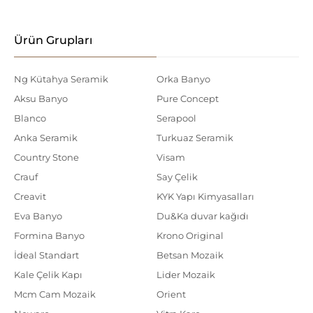
Ürün Grupları
Ng Kütahya Seramik
Orka Banyo
Aksu Banyo
Pure Concept
Blanco
Serapool
Anka Seramik
Turkuaz Seramik
Country Stone
Visam
Crauf
Say Çelik
Creavit
KYK Yapı Kimyasalları
Eva Banyo
Du&Ka duvar kağıdı
Formina Banyo
Krono Original
İdeal Standart
Betsan Mozaik
Kale Çelik Kapı
Lider Mozaik
Mcm Cam Mozaik
Orient