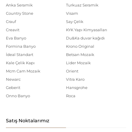
Anka Seramik
Turkuaz Seramik
Country Stone
Visam
Crauf
Say Çelik
Creavit
KYK Yapı Kimyasalları
Eva Banyo
Du&Ka duvar kağıdı
Formina Banyo
Krono Original
İdeal Standart
Betsan Mozaik
Kale Çelik Kapı
Lider Mozaik
Mcm Cam Mozaik
Orient
Newarc
Vitra Karo
Geberit
Hansgrohe
Onno Banyo
Roca
Satış Noktalarımız