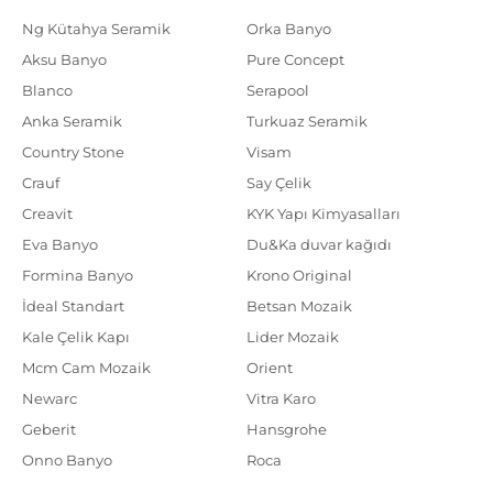
Ng Kütahya Seramik
Orka Banyo
Aksu Banyo
Pure Concept
Blanco
Serapool
Anka Seramik
Turkuaz Seramik
Country Stone
Visam
Crauf
Say Çelik
Creavit
KYK Yapı Kimyasalları
Eva Banyo
Du&Ka duvar kağıdı
Formina Banyo
Krono Original
İdeal Standart
Betsan Mozaik
Kale Çelik Kapı
Lider Mozaik
Mcm Cam Mozaik
Orient
Newarc
Vitra Karo
Geberit
Hansgrohe
Onno Banyo
Roca